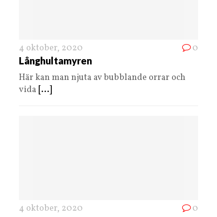
4 oktober, 2020
0
Långhultamyren
Här kan man njuta av bubblande orrar och
vida
[...]
4 oktober, 2020
0