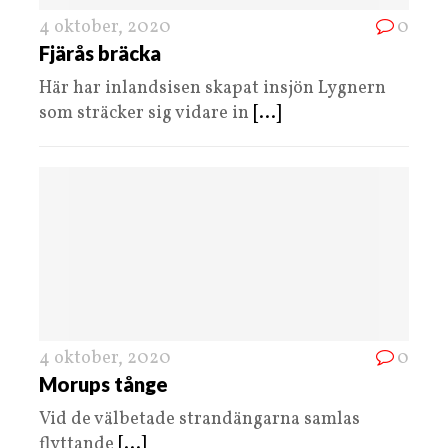
4 oktober, 2020
0
Fjärås bräcka
Här har inlandsisen skapat insjön Lygnern
som sträcker sig vidare in
[...]
4 oktober, 2020
0
Morups tånge
Vid de välbetade strandängarna samlas
flyttande
[...]