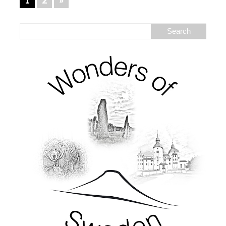
1
2
»