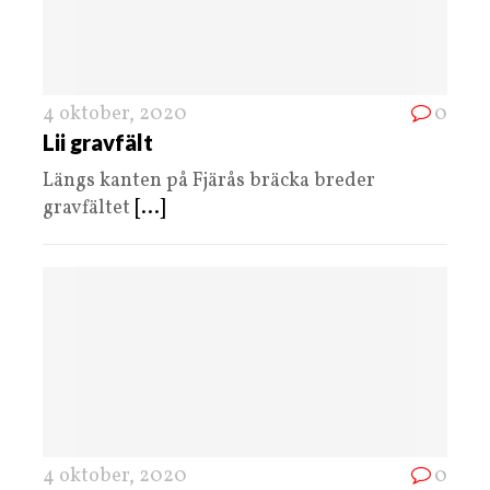
4 oktober, 2020
0
Lii gravfält
Längs kanten på Fjärås bräcka breder
gravfältet
[...]
4 oktober, 2020
0