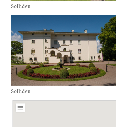
Solliden
Solliden