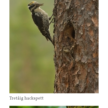
Tretåig hackspett