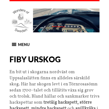
MENU
FIBY URSKOG
En bit ut i skogarna nordväst om
Uppsalaslätten finns en alldeles särskild
skog. Här har skogen levt i en Törnrosasömn
sedan 1700-talet och tillåtits växa sig grov
och trolsk. Bland hällar och sankmarker trivs
hackspettar som
tretåig hackspett, större
hackspett, mindre hackspett
och
spillkråka
i