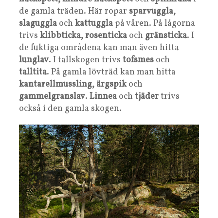
de gamla träden. Här ropar
sparvuggla,
slaguggla
och
kattuggla
på våren. På lågorna
trivs
klibbticka, rosenticka
och
gränsticka
. I
de fuktiga områdena kan man även hitta
lunglav
. I tallskogen trivs
tofsmes
och
talltita
. På gamla lövträd kan man hitta
kantarellmussling, ärgspik
och
gammelgranslav
.
Linnea
och
tjäder
trivs
också i den gamla skogen.