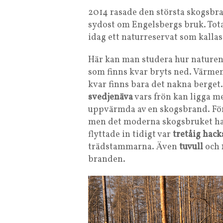
2014 rasade den största skogsbra
sydost om Engelsbergs bruk. Tota
idag ett naturreservat som kalla
Här kan man studera hur naturen 
som finns kvar bryts ned. Värmen 
kvar finns bara det nakna berget
svedjenäva
vars frön kan ligga me
uppvärmda av en skogsbrand. För
men det moderna skogsbruket har
flyttade in tidigt var
tretåig hack
trädstammarna. Även
tuvull
och
branden.