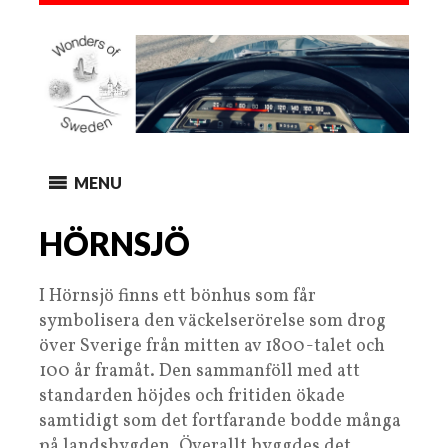
MENU
HÖRNSJÖ
I Hörnsjö finns ett bönhus som får
symbolisera den väckelserörelse som drog
över Sverige från mitten av 1800-talet och
100 år framåt. Den sammanföll med att
standarden höjdes och fritiden ökade
samtidigt som det fortfarande bodde många
på landsbygden. Överallt byggdes det