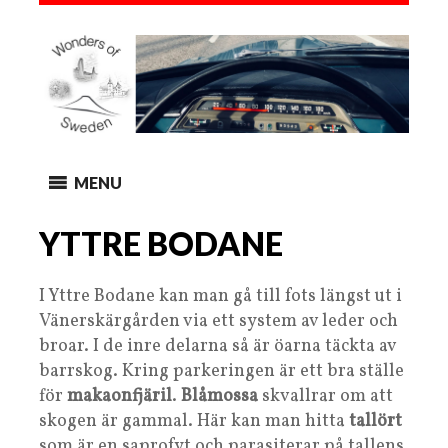
MENU
YTTRE BODANE
I Yttre Bodane kan man gå till fots längst ut i
Vänerskärgården via ett system av leder och
broar. I de inre delarna så är öarna täckta av
barrskog. Kring parkeringen är ett bra ställe
för
makaonfjäril
.
Blåmossa
skvallrar om att
skogen är gammal. Här kan man hitta
tallört
som är en saprofyt och parasiterar på tallens