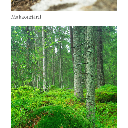
Makaonfjäril