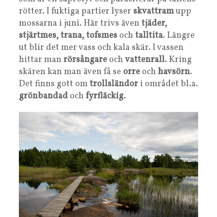
rötter. I fuktiga partier lyser
skvattram
upp
mossarna i juni. Här trivs även
tjäder,
stjärtmes, trana, tofsmes
och
talltita
. Längre
ut blir det mer vass och kala skär. I vassen
hittar man
rörsångare
och
vattenrall
. Kring
skären kan man även få se
orre
och
havsörn
.
Det finns gott om
trollsländor
i området bl.a.
grönbandad
och
fyrfläckig
.