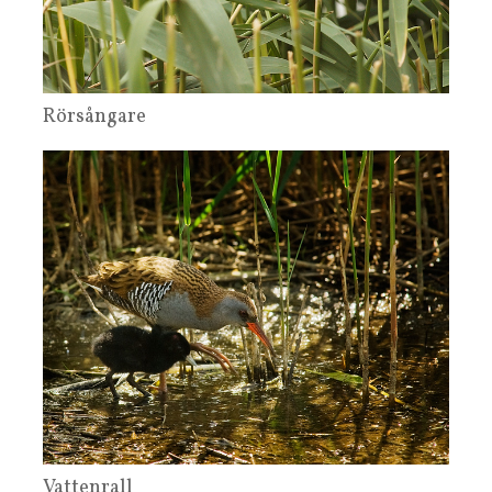
Rörsångare
Vattenrall