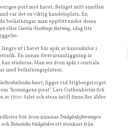
veriges port mot havet. Beläget mitt emellan
nd var det en viktig handelsplats. En
v de befästningar man uppfört under dessa
nan
eller
Gamla Älvsborgs fästning
, idag lite
yggelse.
ängre ut i havet bär spår av kanonkulor i
jetrafik. En annan försvarsanläggning är
kan studeras. Man ser även spår i centrala
var med befästningsplatser.
Gathenhielmska huset
, ligger vid Stigbergstorget
 som “konungens pirat” Lars Gathenhielm fick
n av 1700-talet och strax intill finns fler äldre
ärdheter bör även nämnas
Trädgårdsföreningen
t och
Botaniska trädgården
ett stenkast från