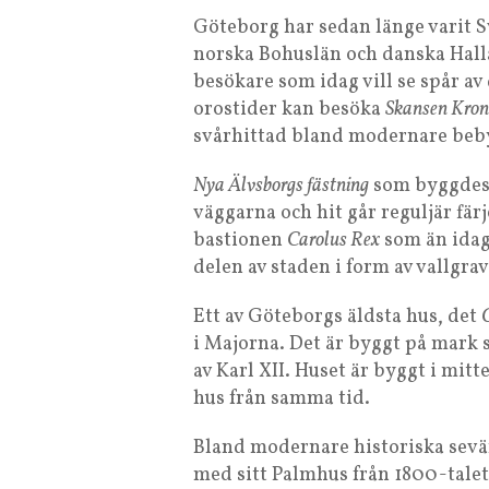
Göteborg har sedan länge varit S
norska Bohuslän och danska Halla
besökare som idag vill se spår a
orostider kan besöka
Skansen Kro
svårhittad bland modernare beb
Nya Älvsborgs fästning
som byggdes l
väggarna och hit går reguljär fär
bastionen
Carolus Rex
som än idag 
delen av staden i form av vallgra
Ett av Göteborgs äldsta hus, det
i Majorna. Det är byggt på mark
av Karl XII. Huset är byggt i mitte
hus från samma tid.
Bland modernare historiska sev
med sitt Palmhus från 1800-tale